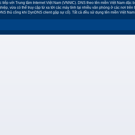
c tiếp với Trung tâm Internet Việt Nam (VNNIC). DNS theo tên miền Việt Nam đặc
hiệp, vừa có thể truy cập từ xa tới các máy tính tại nhiều văn phòng ở các nơi tr
NS thủ công khi DynDNS client gặp sự cố). Tất cả đều sử dụng tên miền Việt Nam