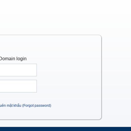
Domain login
uên mật khẩu (Forgot password)