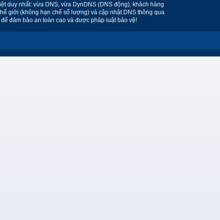
 biệt duy nhất: vừa DNS, vừa DynDNS (DNS động), khách hàng
ên thế giới (không hạn chế số lượng) và cập nhật DNS thông qua
 để đảm bảo an toàn cao và được pháp luật bảo vệ!