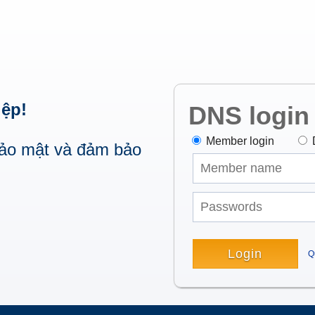
iệp!
DNS login
Member login
bảo mật và đảm bảo
Q