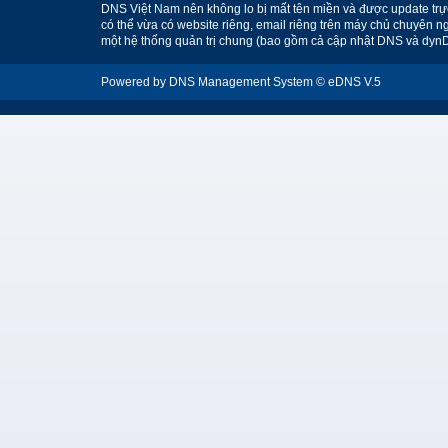
DNS Việt Nam nên không lo bị mất tên miền và được update trự
có thể vừa có website riêng, email riêng trên máy chủ chuyên ng
một hệ thống quản trị chung (bao gồm cả cập nhật DNS và dynD
Powered by DNS Management System © eDNS V.5